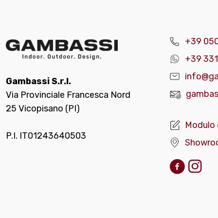
+39 05
+39 331
info@ga
Gambassi S.r.l.
gambass
Via Provinciale Francesca Nord
25 Vicopisano (PI)
Modulo 
P.I. IT01243640503
Showro