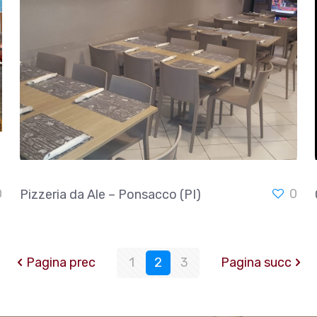
0
0
Pizzeria da Ale – Ponsacco (PI)
Pagina prec
1
2
3
Pagina succ