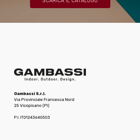
SCARICA IL CATALOGO
Gambassi S.r.l.
Via Provinciale Francesca Nord
25 Vicopisano (PI)
P.I. IT01243640503