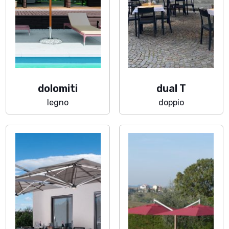
dolomiti
dual T
legno
doppio