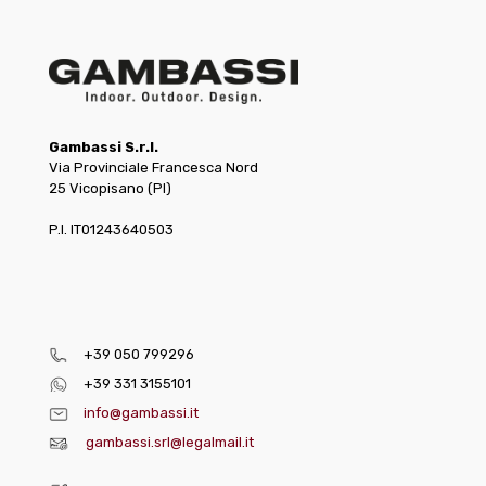
Gambassi S.r.l.
Via Provinciale Francesca Nord
25 Vicopisano (PI)
P.I. IT01243640503
+39 050 799296
+39 331 3155101
info@gambassi.it
gambassi.srl@legalmail.it