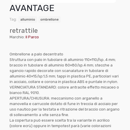
AVANTAGE
Tag:
alluminio
ombrellone
retrattile
Marchio:
Il Parco
Ombrellone a palo decentrato
Struttura con palo in tubolare di alluminio 110×110//sp..4 mm;
braccio in tubolare di alluminio 80×80/sp.4 mm; stecche a
sgancio rapido decorate con scanalature in tubolare di
alluminio 40×15/sp.1,5 mm; tappi in plastica PE, particolari vari
in acciaio, collare e corona in plastica ABS e puntale in nylon.
VERNICIATURA STANDARD: colore antracite effetto micaceo o
bianco RAL 9010.
APERTURA/CHIUSURA: meccanismo con arganello a
manovella e carrucole dotato di fune in treccia di acciaio per
uso nautico per la testata e ritrazione del braccio con argano
di sollevamento a vite senza fine.
La copertura può essere scelta tra la variante in acrilico
(colore ecrù) oppure in tempotest parà (varie colorazioni