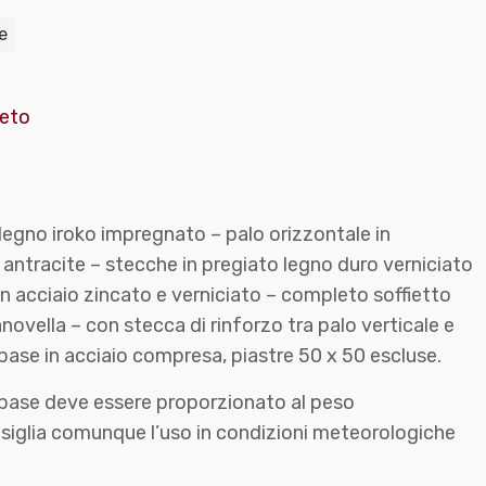
e
neto
 legno iroko impregnato – palo orizzontale in
o antracite – stecche in pregiato legno duro verniciato
in acciaio zincato e verniciato – completo soffietto
ovella – con stecca di rinforzo tra palo verticale e
base in acciaio compresa, piastre 50 x 50 escluse.
la base deve essere proporzionato al peso
nsiglia comunque l’uso in condizioni meteorologiche