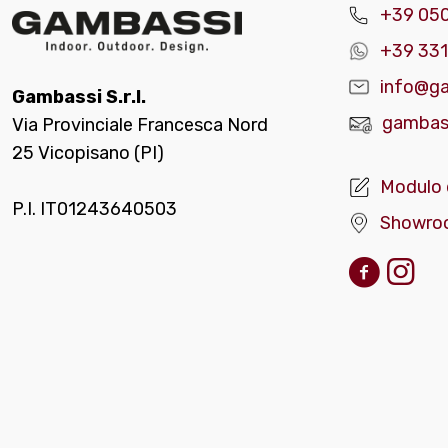
+39 05
+39 331
info@ga
Gambassi S.r.l.
gambass
Via Provinciale Francesca Nord
25 Vicopisano (PI)
Modulo 
P.I. IT01243640503
Showro