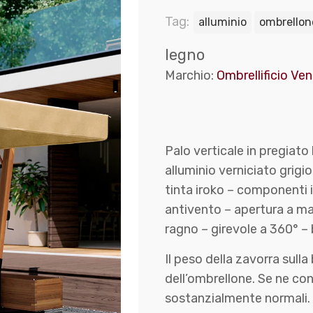
Tag:
alluminio
ombrellon
legno
Marchio:
Ombrellificio Ve
Palo verticale in pregiato
alluminio verniciato grigi
tinta iroko – componenti 
antivento – apertura a man
ragno – girevole a 360° – 
Il peso della zavorra sul
dell’ombrellone. Se ne co
sostanzialmente normali.