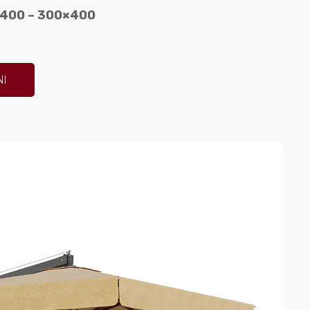
400 – 300×400
NI