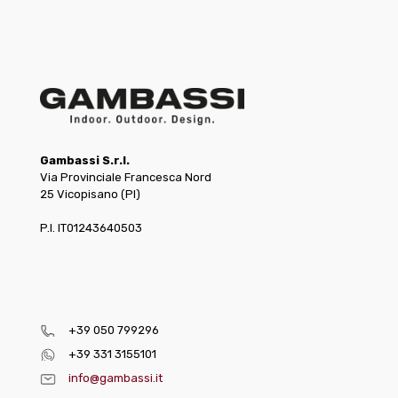
Gambassi S.r.l.
Via Provinciale Francesca Nord
25 Vicopisano (PI)
P.I. IT01243640503
+39 050 799296
+39 331 3155101
info@gambassi.it