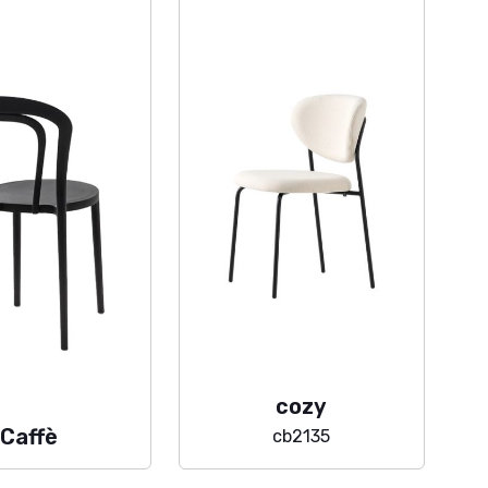
cozy
Caffè
cb2135