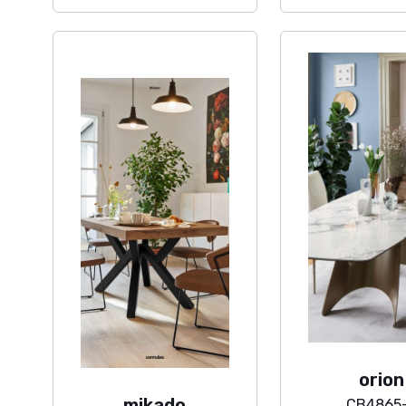
orion
mikado
CB4865