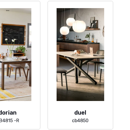
dorian
duel
B4815 -R
cb4850