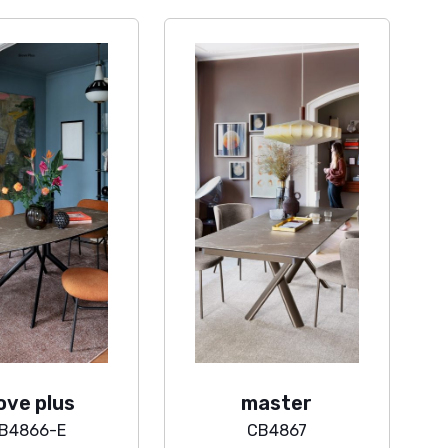
ove plus
master
B4866-E
CB4867