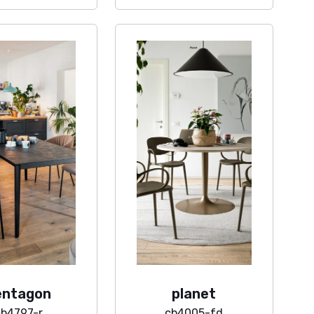
entagon
planet
cb4797-r
cb4005-fd