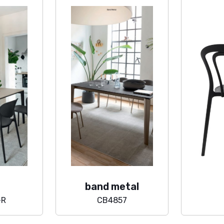
band metal
-R
CB4857