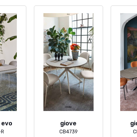
 evo
giove
gi
-R
CB4739
C