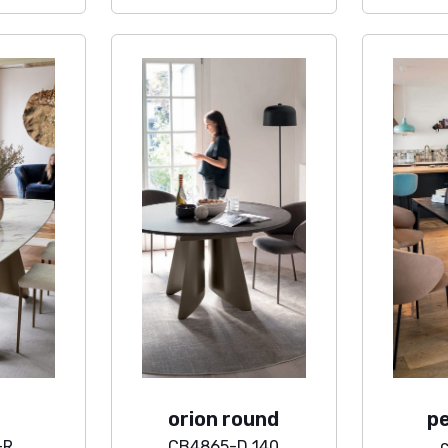
orion round
p
-R
CB4865-D 140