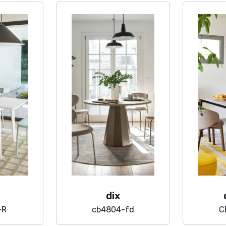
dix
-R
cb4804-fd
C