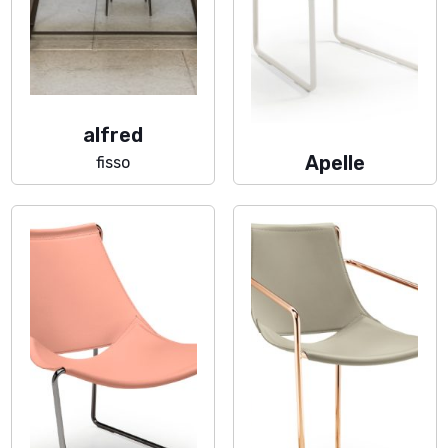
alfred
Apelle
fisso