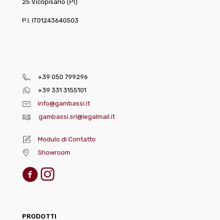
25 Vicopisano (PI)
P.I. IT01243640503
+39 050 799296
+39 331 3155101
info@gambassi.it
gambassi.srl@legalmail.it
Modulo di Contatto
Showroom
PRODOTTI