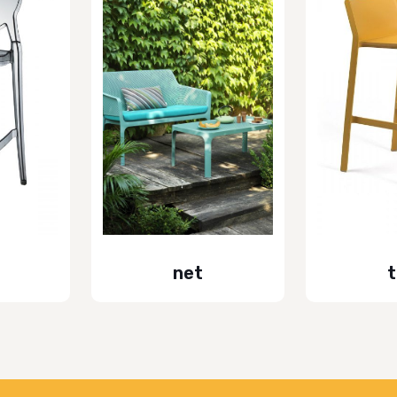
net
t