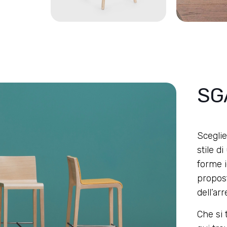
SG
Sceglie
stile d
forme i
propost
dell’ar
Che si 