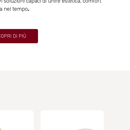
vi soluzioni capaci di unire estetica, comfort
ta nel tempo
.
OPRI DI PIÙ