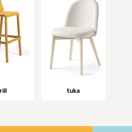
rill
tuka