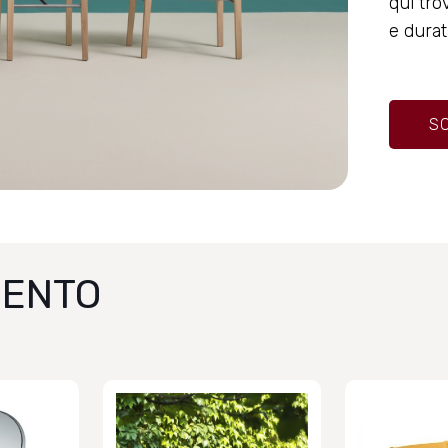
qui tro
e dura
SC
MENTO