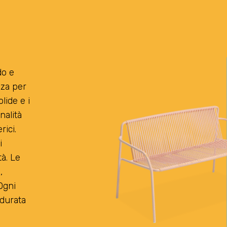
do e
nza per
lide e i
nalità
rici.
i
tà. Le
,
Ogni
 durata