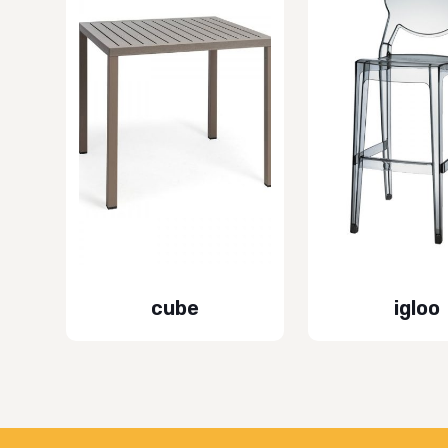
cube
igloo