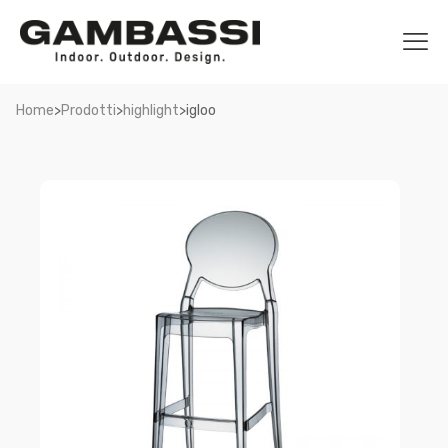
>
>
>
Home
Prodotti
highlight
igloo