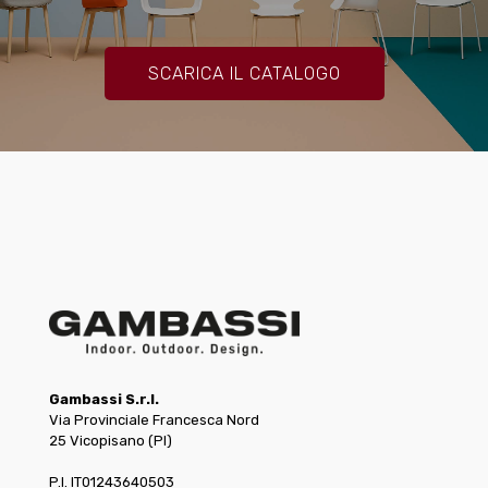
SCARICA IL CATALOGO
Gambassi S.r.l.
Via Provinciale Francesca Nord
25 Vicopisano (PI)
P.I. IT01243640503