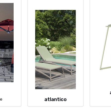
o
atlantico
le