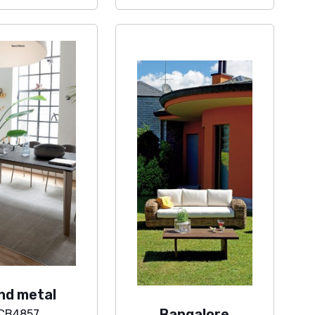
nd metal
Bangalore
CB4857