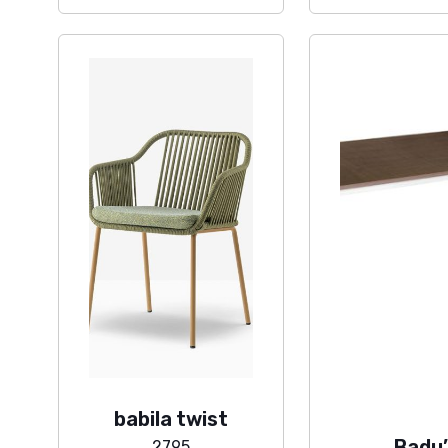
babila twist
Badu
2795