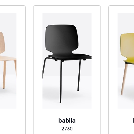
a
babila
2730