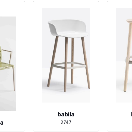
babila
ca
2747