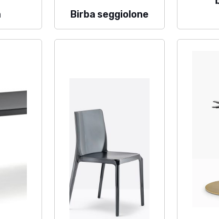
i.srl@legalmail.it
TAVOLI
a
Birba seggiolone
BASI & TOP
di Contatto
DIVANI & SEDUTE LOUN
om
LETTINI & SDRAIO
OMBRELLONI
COMPLEMENTI & ILLUMI
UFFICIO
.r.l.
2026 - REA: PI 109857 - CAP.SOC.I.V. 52.000 €