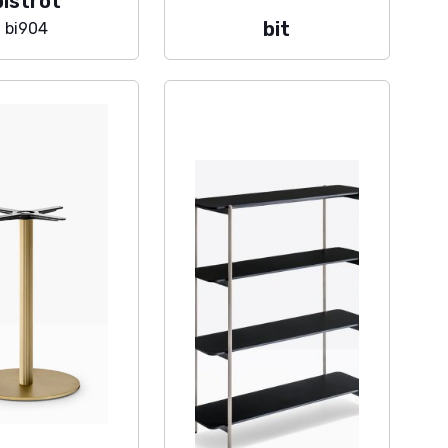
bistrot
bit
bi904
GE
NAZIONE
~ Web by
Dibix