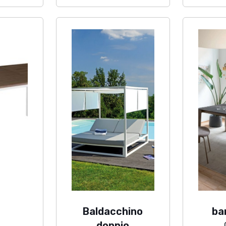
Baldacchino
ba
’
doppio