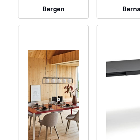
gambass
Via Provinciale Francesca Nord
Bergen
Bern
25 Vicopisano (PI)
Modulo 
P.I. IT01243640503
Showro
© GAMBASSI S