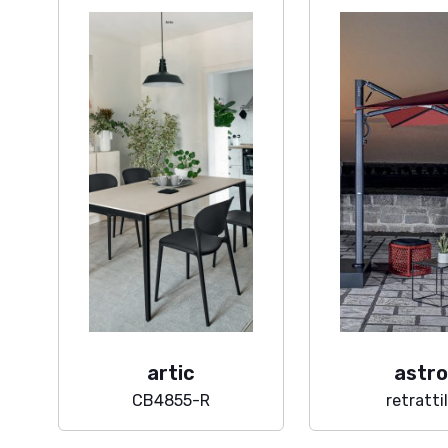
artic
astr
CB4855-R
retratti