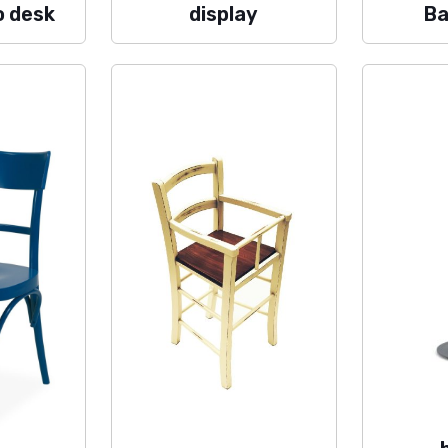
o desk
display
Ba
PRODOTTI
0 799296
 3155101
SEDIE
mbassi.it
SGABELLI & POUF