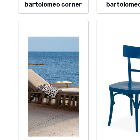
bartolomeo corner
bartolome
+39 05
+39 331
info@ga
Gambassi S.r.l.