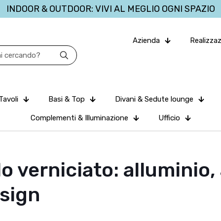
INDOOR & OUTDOOR: VIVI AL MEGLIO OGNI SPAZIO
Azienda
Realizzaz
Tavoli
Basi & Top
Divani & Sedute lounge
Complementi & Illuminazione
Ufficio
o verniciato: alluminio, 
esign