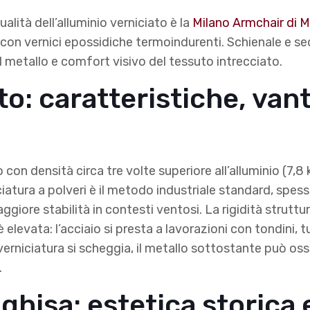
alità dell’alluminio verniciato è la
Milano Armchair di M
o con vernici epossidiche termoindurenti. Schienale e s
l metallo e comfort visivo del tessuto intrecciato.
to: caratteristiche, van
o con densità circa tre volte superiore all’alluminio (7
ciatura a polveri è il metodo industriale standard, spess
giore stabilità in contesti ventosi. La rigidità struttura
è elevata: l’acciaio si presta a lavorazioni con tondini, tu
verniciatura si scheggia, il metallo sottostante può ossi
.
 ghisa: estetica storica