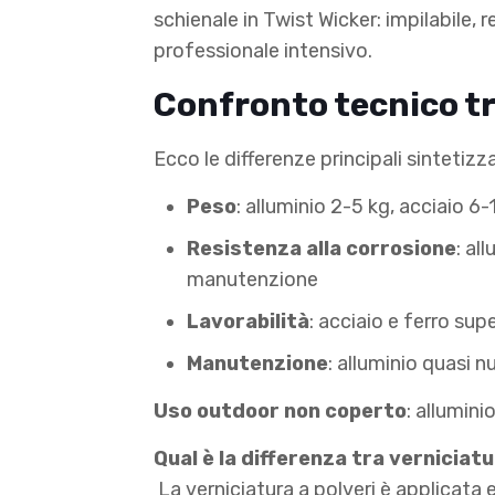
schienale in Twist Wicker: impilabile,
professionale intensivo.
Confronto tecnico tra
Ecco le differenze principali sintetizz
Peso
: alluminio 2-5 kg, acciaio 6
Resistenza alla corrosione
: al
manutenzione
Lavorabilità
: acciaio e ferro sup
Manutenzione
: alluminio quasi n
Uso outdoor non coperto
: allumini
Qual è la differenza tra verniciatu
La verniciatura a polveri è applicat