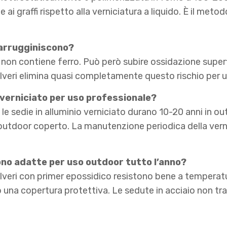
 ai graffi rispetto alla verniciatura a liquido. È il meto
i arrugginiscono?
 non contiene ferro. Può però subire ossidazione superf
polveri elimina quasi completamente questo rischio per 
 verniciato per uso professionale?
, le sedie in alluminio verniciato durano 10-20 anni in ou
 outdoor coperto. La manutenzione periodica della ver
ono adatte per uso outdoor tutto l’anno?
lveri con primer epossidico resistono bene a temperatur
e o una copertura protettiva. Le sedute in acciaio non 