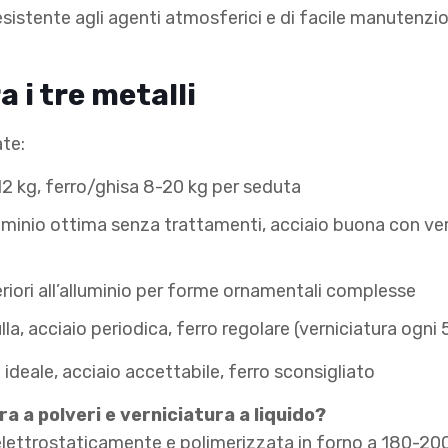
 resistente agli agenti atmosferici e di facile manutenz
 i tre metalli
ate:
-12 kg, ferro/ghisa 8-20 kg per seduta
luminio ottima senza trattamenti, acciaio buona con ve
eriori all’alluminio per forme ornamentali complesse
ulla, acciaio periodica, ferro regolare (verniciatura ogni 
o ideale, acciaio accettabile, ferro sconsigliato
ra a polveri e verniciatura a liquido?
a elettrostaticamente e polimerizzata in forno a 180-2