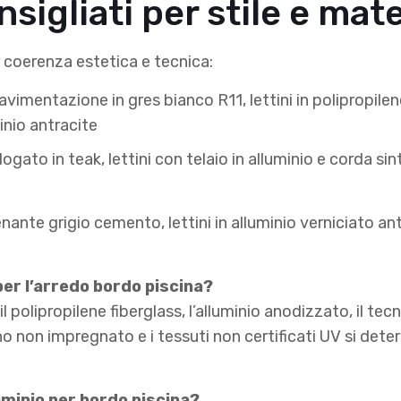
igliati per stile e mate
r coerenza estetica e tecnica:
pavimentazione in gres bianco R11, lettini in polipropile
inio antracite
dogato in teak, lettini con telaio in alluminio e corda s
enante grigio cemento, lettini in alluminio verniciato an
per l’arredo bordo piscina?
 il polipropilene fiberglass, l’alluminio anodizzato, il te
 legno non impregnato e i tessuti non certificati UV si d
lluminio per bordo piscina?