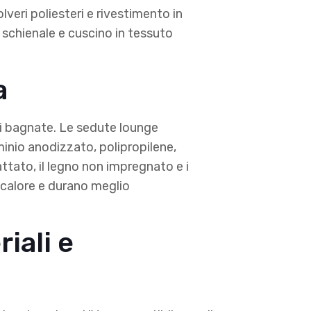
lveri poliesteri e rivestimento in
o schienale e cuscino in tessuto
a
ici bagnate. Le sedute lounge
minio anodizzato, polipropilene,
attato, il legno non impregnato e i
il calore e durano meglio
iali e