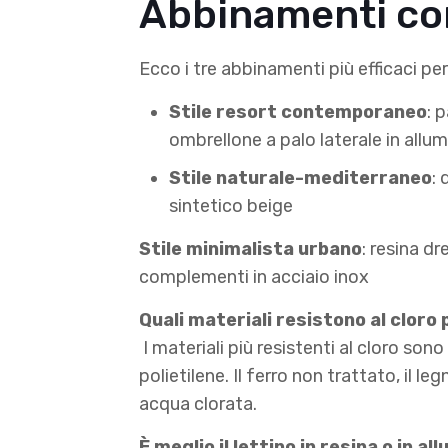
Abbinamenti cons
Ecco i tre abbinamenti più efficaci pe
Stile resort contemporaneo
: 
ombrellone a palo laterale in allum
Stile naturale-mediterraneo
: 
sintetico beige
Stile minimalista urbano
: resina dr
complementi in acciaio inox
Quali materiali resistono al cloro 
I materiali più resistenti al cloro sono
polietilene. Il ferro non trattato, il
acqua clorata.
È meglio il lettino in resina o in a