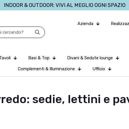
INDOOR & OUTDOOR: VIVI AL MEGLIO OGNI SPAZIO
Azienda
Realizzaz
Tavoli
Basi & Top
Divani & Sedute lounge
Complementi & Illuminazione
Ufficio
redo: sedie, lettini e p