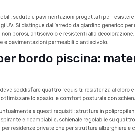
mobili, sedute e pavimentazioni progettati per resister
i UV. Si distingue dall’arredo da giardino generico per re
on porosi, antiscivolo e resistenti alla decolorazione. I
ge e pavimentazioni permeabili o antiscivolo.
per bordo piscina: mater
 deve soddisfare quattro requisiti: resistenza al cloro e
 ottimizzare lo spazio, e comfort posturale con schiena
ntualmente a questi requisiti: struttura in polipropilen
pirante e ricambiabile, schienale regolabile su quattro p
ia per residenze private che per strutture alberghiere e 