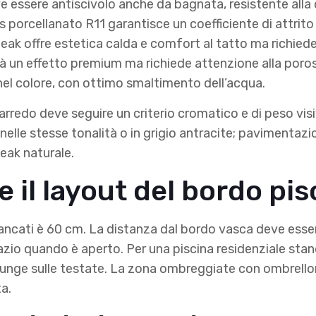
 essere antiscivolo anche da bagnata, resistente alla 
es porcellanato R11 garantisce un coefficiente di attri
eak offre estetica calda e comfort al tatto ma richied
dà un effetto premium ma richiede attenzione alla poros
nel colore, con ottimo smaltimento dell’acqua.
redo deve seguire un criterio cromatico e di peso visi
 nelle stesse tonalità o in grigio antracite; pavimentazi
teak naturale.
il layout del bordo pis
fiancati è 60 cm. La distanza dal bordo vasca deve ess
azio quando è aperto. Per una piscina residenziale sta
 lounge sulle testate. La zona ombreggiate con ombrello
ta.