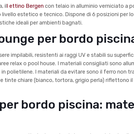
, il
l ettino Bergen
con telaio in alluminio verniciato a po
 livello estetico e tecnico. Dispone di 6 posizioni per l
stiche ideali per ambienti bagnati.
lounge per bordo piscin
re impilabili, resistenti ai raggi UV e stabili su superf
ree relax o pool house. I materiali consigliati sono allu
n polietilene. I materiali da evitare sono il ferro non tr
 le tinte chiare (bianco, tortora, grigio perla) riflettono 
er bordo piscina: mater