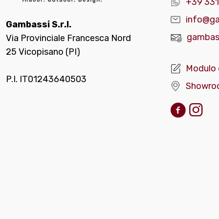
+39 331
info@ga
Gambassi S.r.l.
gambass
Via Provinciale Francesca Nord
25 Vicopisano (PI)
Modulo 
P.I. IT01243640503
Showro