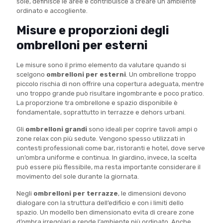
sole, definisce le aree e contribuisce a creare un ambiente
ordinato e accogliente.
Misure e proporzioni degli
ombrelloni per esterni
Le misure sono il primo elemento da valutare quando si
scelgono
ombrelloni per esterni
. Un ombrellone troppo
piccolo rischia di non offrire una copertura adeguata, mentre
uno troppo grande può risultare ingombrante e poco pratico.
La proporzione tra ombrellone e spazio disponibile è
fondamentale, soprattutto in terrazze e dehors urbani.
Gli
ombrelloni grandi
sono ideali per coprire tavoli ampi o
zone relax con più sedute. Vengono spesso utilizzati in
contesti professionali come bar, ristoranti e hotel, dove serve
un’ombra uniforme e continua. In giardino, invece, la scelta
può essere più flessibile, ma resta importante considerare il
movimento del sole durante la giornata.
Negli
ombrelloni per terrazze
, le dimensioni devono
dialogare con la struttura dell’edificio e con i limiti dello
spazio. Un modello ben dimensionato evita di creare zone
d’ombra irregolari e rende l’ambiente più ordinato. Anche