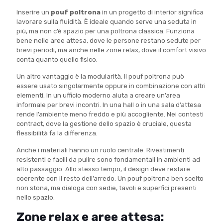
Inserire un
pouf poltrona
in un progetto di interior significa
lavorare sulla fluidità. È ideale quando serve una seduta in
più, ma non c’è spazio per una poltrona classica. Funziona
bene nelle aree attesa, dove le persone restano sedute per
brevi periodi, ma anche nelle zone relax, dove il comfort visivo
conta quanto quello fisico.
Un altro vantaggio è la modularità. Il pouf poltrona può
essere usato singolarmente oppure in combinazione con altri
elementi. In un ufficio moderno aiuta a creare un’area
informale per brevi incontri. In una hall o in una sala d’attesa
rende l’ambiente meno freddo e più accogliente. Nei contesti
contract, dove la gestione dello spazio è cruciale, questa
flessibilità fa la differenza.
Anche i materiali hanno un ruolo centrale. Rivestimenti
resistenti e facili da pulire sono fondamentali in ambienti ad
alto passaggio. Allo stesso tempo, il design deve restare
coerente con il resto dell’arredo. Un pouf poltrona ben scelto
non stona, ma dialoga con sedie, tavoli e superfici presenti
nello spazio.
Zone relax e aree attesa: