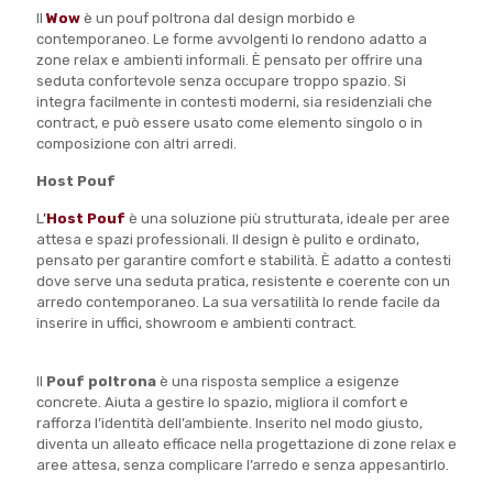
Il
Wow
è un pouf poltrona dal design morbido e
contemporaneo. Le forme avvolgenti lo rendono adatto a
zone relax e ambienti informali. È pensato per offrire una
seduta confortevole senza occupare troppo spazio. Si
integra facilmente in contesti moderni, sia residenziali che
contract, e può essere usato come elemento singolo o in
composizione con altri arredi.
Host Pouf
L
’
Host Pouf
è una soluzione più strutturata, ideale per aree
attesa e spazi professionali. Il design è pulito e ordinato,
pensato per garantire comfort e stabilità. È adatto a contesti
dove serve una seduta pratica, resistente e coerente con un
arredo contemporaneo. La sua versatilità lo rende facile da
inserire in uffici, showroom e ambienti contract.
Il
Pouf poltrona
è una risposta semplice a esigenze
concrete. Aiuta a gestire lo spazio, migliora il comfort e
rafforza l’identità dell’ambiente. Inserito nel modo giusto,
diventa un alleato efficace nella progettazione di zone relax e
aree attesa, senza complicare l’arredo e senza appesantirlo.