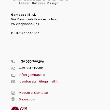
Gambassi S.r.l.
Via Provinciale Francesca Nord
25 Vicopisano (PI)
P.I. IT01243640503
+39 050 799296
+39 331 3155101
info@gambassi.it
gambassi.srl@legalmail.it
Modulo di Contatto
Showroom