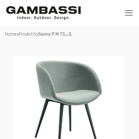
>
>
Home
Prodotti
Sonny P M TS_Q