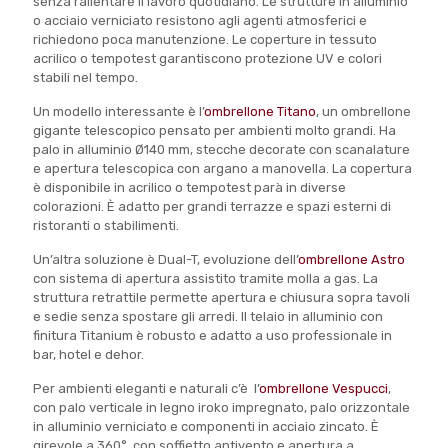
senza rallentare il lavoro quotidiano. Le strutture in alluminio
o acciaio verniciato resistono agli agenti atmosferici e
richiedono poca manutenzione. Le coperture in tessuto
acrilico o tempotest garantiscono protezione UV e colori
stabili nel tempo.
Un modello interessante è l’
ombrellone Titano
, un ombrellone
gigante telescopico pensato per ambienti molto grandi. Ha
palo in alluminio Ø140 mm, stecche decorate con scanalature
e apertura telescopica con argano a manovella. La copertura
è disponibile in acrilico o tempotest parà in diverse
colorazioni. È adatto per grandi terrazze e spazi esterni di
ristoranti o stabilimenti.
Un’altra soluzione è Dual-T, evoluzione dell’
ombrellone Astro
con sistema di apertura assistito tramite molla a gas. La
struttura retrattile permette apertura e chiusura sopra tavoli
e sedie senza spostare gli arredi. Il telaio in alluminio con
finitura Titanium è robusto e adatto a uso professionale in
bar, hotel e dehor.
Per ambienti eleganti e naturali c’è l’
ombrellone Vespucci
,
con palo verticale in legno iroko impregnato, palo orizzontale
in alluminio verniciato e componenti in acciaio zincato. È
girevole a 360°, con soffietto antivento e apertura a