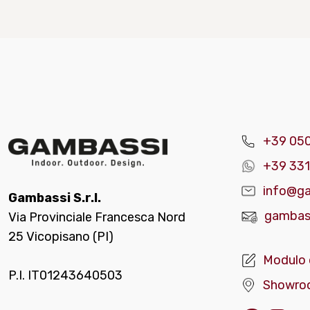
+39 05
+39 331
info@ga
Gambassi S.r.l.
gambass
Via Provinciale Francesca Nord
25 Vicopisano (PI)
Modulo 
P.I. IT01243640503
Showro