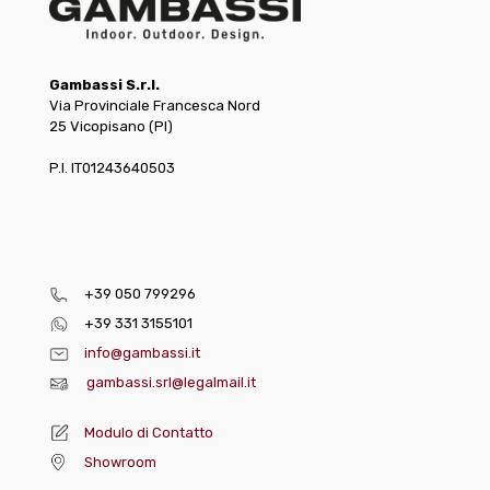
Gambassi S.r.l.
Via Provinciale Francesca Nord
25 Vicopisano (PI)
P.I. IT01243640503
+39 050 799296
+39 331 3155101
info@gambassi.it
gambassi.srl@legalmail.it
Modulo di Contatto
Showroom