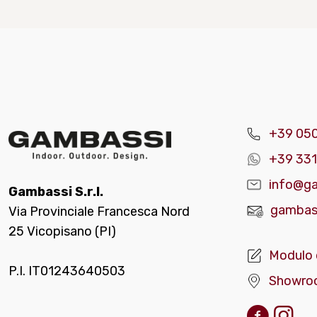
+39 05
+39 331
info@ga
Gambassi S.r.l.
gambass
Via Provinciale Francesca Nord
25 Vicopisano (PI)
Modulo 
P.I. IT01243640503
Showro