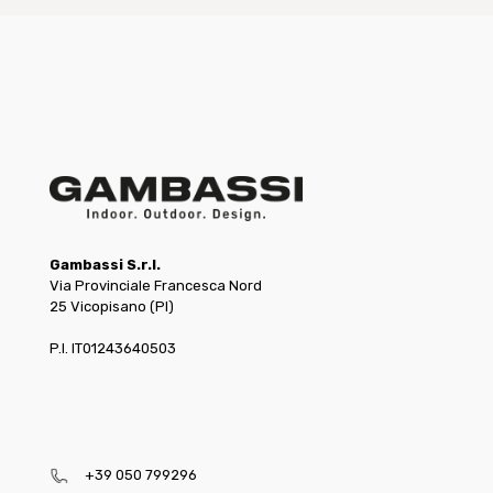
Gambassi S.r.l.
Via Provinciale Francesca Nord
25 Vicopisano (PI)
P.I. IT01243640503
+39 050 799296