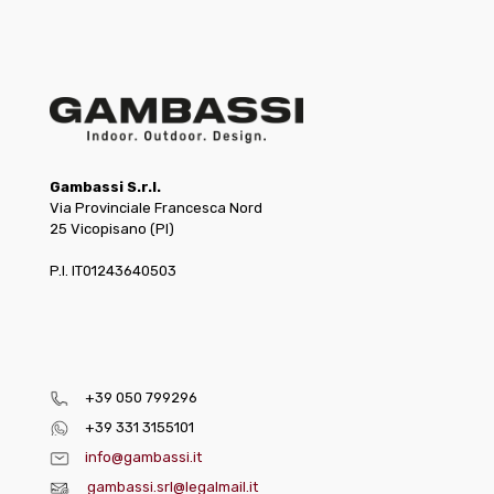
Gambassi S.r.l.
Via Provinciale Francesca Nord
25 Vicopisano (PI)
P.I. IT01243640503
+39 050 799296
+39 331 3155101
info@gambassi.it
gambassi.srl@legalmail.it