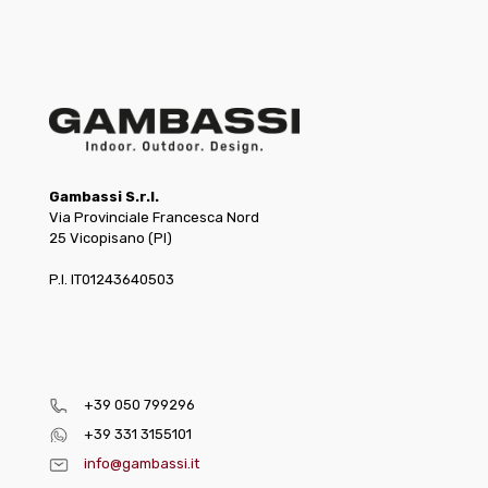
Gambassi S.r.l.
Via Provinciale Francesca Nord
25 Vicopisano (PI)
P.I. IT01243640503
+39 050 799296
+39 331 3155101
info@gambassi.it