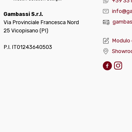
+39 331
info@ga
Gambassi S.r.l.
gambass
Via Provinciale Francesca Nord
25 Vicopisano (PI)
Modulo 
P.I. IT01243640503
Showro