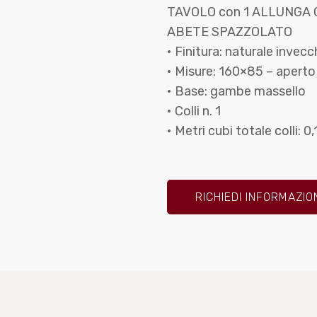
TAVOLO con 1 ALLUNGA
ABETE SPAZZOLATO
• Finitura: naturale invecc
• Misure: 160×85 – apert
• Base: gambe massello
• Colli n. 1
• Metri cubi totale colli: 0,
RICHIEDI INFORMAZIO