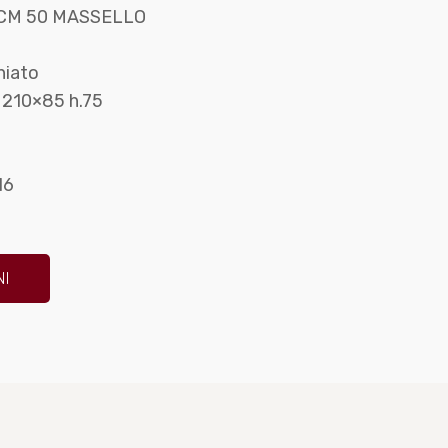
 CM 50 MASSELLO
hiato
o 210×85 h.75
16
NI