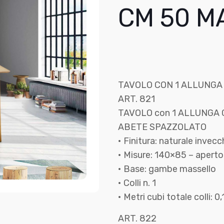
CM 50 M
TAVOLO CON 1 ALLUNGA
ART. 821
TAVOLO con 1 ALLUNGA
ABETE SPAZZOLATO
• Finitura: naturale invecc
• Misure: 140×85 – apert
• Base: gambe massello
• Colli n. 1
• Metri cubi totale colli: 0
ART. 822