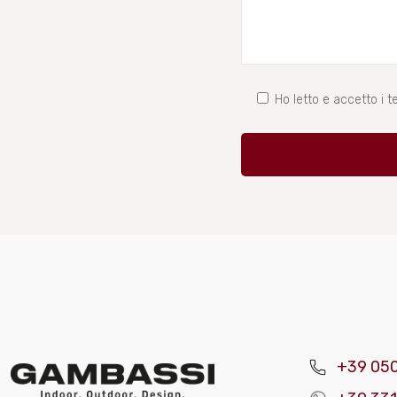
Ho letto e accetto i te
+39 05