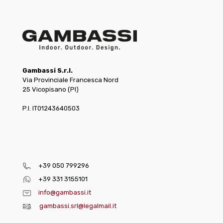
Gambassi S.r.l.
Via Provinciale Francesca Nord
25 Vicopisano (PI)
P.I. IT01243640503
+39 050 799296
+39 331 3155101
info@gambassi.it
gambassi.srl@legalmail.it