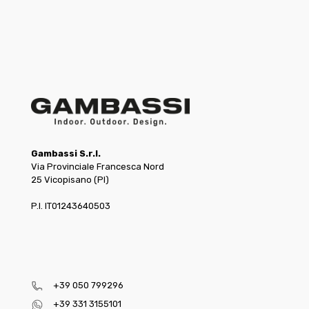
Gambassi S.r.l.
Via Provinciale Francesca Nord
25 Vicopisano (PI)
P.I. IT01243640503
+39 050 799296
+39 331 3155101