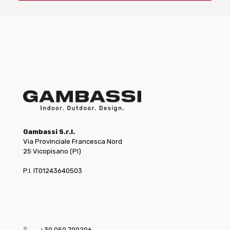
Gambassi S.r.l.
Via Provinciale Francesca Nord
25 Vicopisano (PI)
P.I. IT01243640503
+39 050 799296