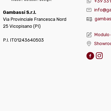
+39 331
info@ga
Gambassi S.r.l.
gambass
Via Provinciale Francesca Nord
25 Vicopisano (PI)
Modulo 
P.I. IT01243640503
Showro