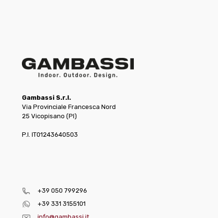
Gambassi S.r.l.
Via Provinciale Francesca Nord
25 Vicopisano (PI)
P.I. IT01243640503
+39 050 799296
+39 331 3155101
info@gambassi.it