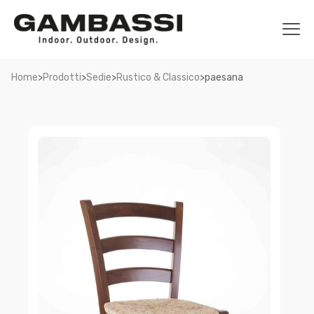
>
>
>
>
Home
Prodotti
Sedie
Rustico & Classico
paesana