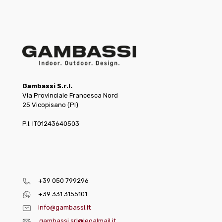
Gambassi S.r.l.
Via Provinciale Francesca Nord
25 Vicopisano (PI)
P.I. IT01243640503
+39 050 799296
+39 331 3155101
info@gambassi.it
gambassi.srl@legalmail.it