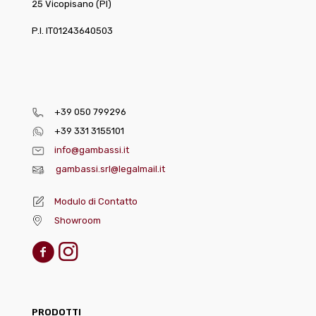
25 Vicopisano (PI)
P.I. IT01243640503
+39 050 799296
+39 331 3155101
info@gambassi.it
gambassi.srl@legalmail.it
Modulo di Contatto
Showroom
PRODOTTI