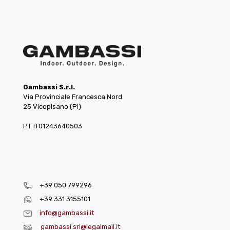
Gambassi S.r.l.
Via Provinciale Francesca Nord
25 Vicopisano (PI)
P.I. IT01243640503
+39 050 799296
+39 331 3155101
info@gambassi.it
gambassi.srl@legalmail.it