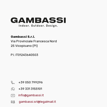
Gambassi S.r.l.
Via Provinciale Francesca Nord
25 Vicopisano (PI)
P.I. IT01243640503
+39 050 799296
+39 331 3155101
info@gambassi.it
gambassi.srl@legalmail.it