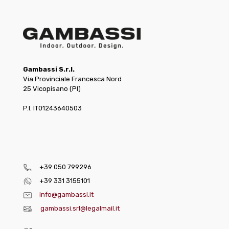
Gambassi S.r.l.
Via Provinciale Francesca Nord
25 Vicopisano (PI)
P.I. IT01243640503
+39 050 799296
+39 331 3155101
info@gambassi.it
gambassi.srl@legalmail.it