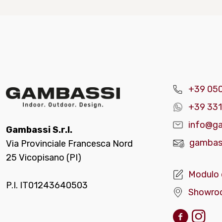
+39 05
+39 331
info@ga
Gambassi S.r.l.
gambass
Via Provinciale Francesca Nord
25 Vicopisano (PI)
Modulo 
P.I. IT01243640503
Showro