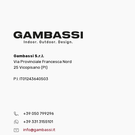
Gambassi S.r.l.
Via Provinciale Francesca Nord
25 Vicopisano (PI)
P.I. IT01243640503
+39 050 799296
+39 331 3155101
info@gambassi.it