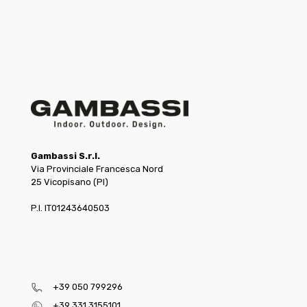
Gambassi S.r.l.
Via Provinciale Francesca Nord
25 Vicopisano (PI)
P.I. IT01243640503
+39 050 799296
+39 331 3155101