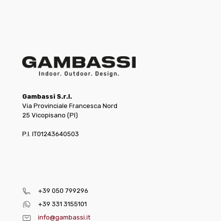
Gambassi S.r.l.
Via Provinciale Francesca Nord
25 Vicopisano (PI)
P.I. IT01243640503
+39 050 799296
+39 331 3155101
info@gambassi.it