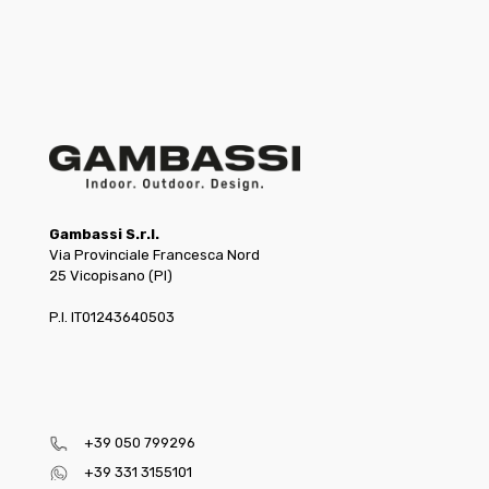
Gambassi S.r.l.
Via Provinciale Francesca Nord
25 Vicopisano (PI)
P.I. IT01243640503
+39 050 799296
+39 331 3155101