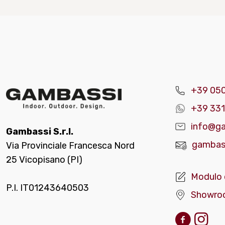
+39 05
+39 331
info@ga
Gambassi S.r.l.
gambass
Via Provinciale Francesca Nord
25 Vicopisano (PI)
Modulo 
P.I. IT01243640503
Showro