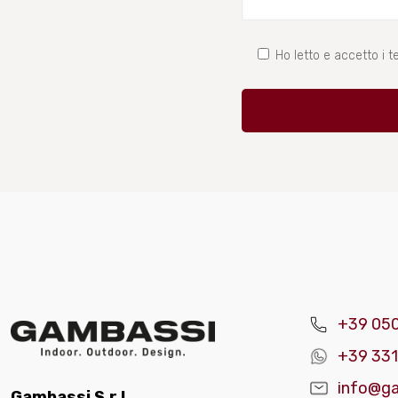
Ho letto e accetto i te
+39 05
+39 331
info@ga
Gambassi S.r.l.