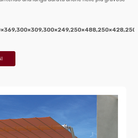
×369,300×309,300×249,250×488,250×428,250
NI