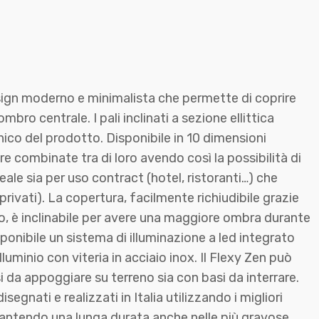
ign moderno e minimalista che permette di coprire
mbro centrale. I pali inclinati a sezione ellittica
nico del prodotto. Disponibile in 10 dimensioni
 combinate tra di loro avendo così la possibilità di
eale sia per uso contract (hotel, ristoranti…) che
i privati). La copertura, facilmente richiudibile grazie
o, è inclinabile per avere una maggiore ombra durante
isponibile un sistema di illuminazione a led integrato
alluminio con viteria in acciaio inox. Il Flexy Zen può
i da appoggiare su terreno sia con basi da interrare.
segnati e realizzati in Italia utilizzando i migliori
rantendo una lunga durata anche nelle più gravose