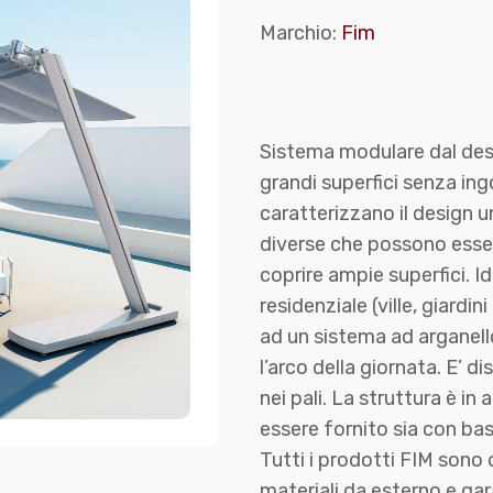
Marchio:
Fim
Sistema modulare dal des
grandi superfici senza ingo
caratterizzano il design u
diverse che possono essere
coprire ampie superfici. Id
residenziale (ville, giardin
ad un sistema ad arganell
l’arco della giornata. E’ d
nei pali. La struttura è in 
essere fornito sia con bas
Tutti i prodotti FIM sono di
materiali da esterno e ga