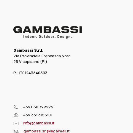
Gambassi S.r.l.
Via Provinciale Francesca Nord
25 Vicopisano (PI)
P.I. IT01243640503
+39 050 799296
+39 331 3155101
info@gambassi.it
gambassi.srl@legalmail.it