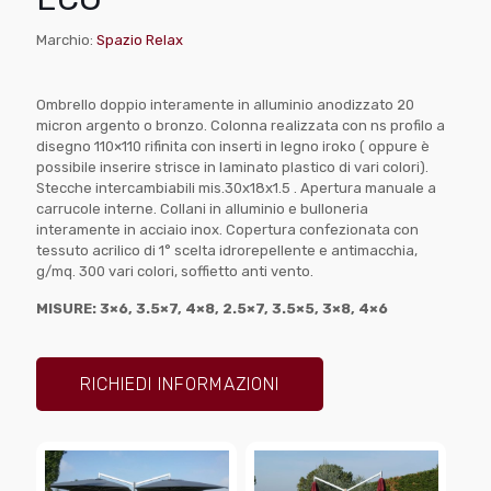
Marchio:
Spazio Relax
Ombrello doppio interamente in alluminio anodizzato 20
micron argento o bronzo. Colonna realizzata con ns profilo a
disegno 110×110 rifinita con inserti in legno iroko ( oppure è
possibile inserire strisce in laminato plastico di vari colori).
Stecche intercambiabili mis.30x18x1.5 . Apertura manuale a
carrucole interne. Collani in alluminio e bulloneria
interamente in acciaio inox. Copertura confezionata con
tessuto acrilico di 1° scelta idrorepellente e antimacchia,
g/mq. 300 vari colori, soffietto anti vento.
MISURE: 3×6, 3.5×7, 4×8, 2.5×7, 3.5×5, 3×8, 4×6
RICHIEDI INFORMAZIONI