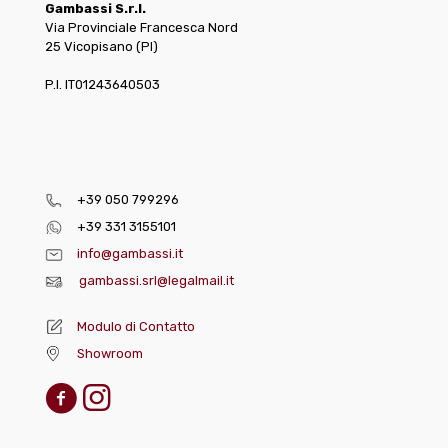
Gambassi S.r.l.
Via Provinciale Francesca Nord
25 Vicopisano (PI)
P.I. IT01243640503
+39 050 799296
+39 331 3155101
info@gambassi.it
gambassi.srl@legalmail.it
Modulo di Contatto
Showroom