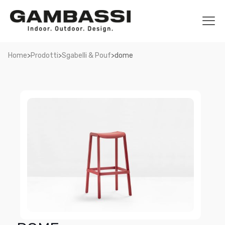
>
>
>
Home
Prodotti
Sgabelli & Pouf
dome