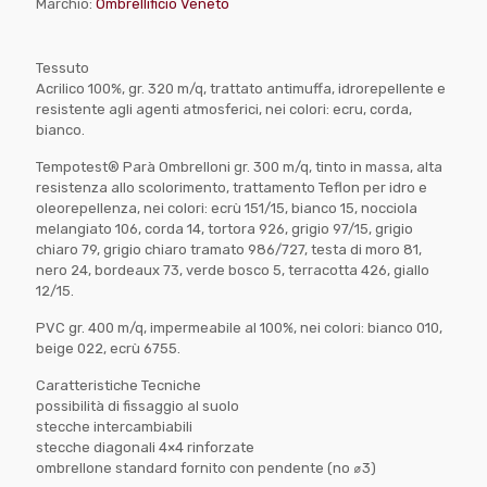
Marchio:
Ombrellificio Veneto
Tessuto
Acrilico 100%, gr. 320 m/q, trattato antimuffa, idrorepellente e
resistente agli agenti atmosferici, nei colori: ecru, corda,
bianco.
Tempotest® Parà Ombrelloni gr. 300 m/q, tinto in massa, alta
resistenza allo scolorimento, trattamento Teflon per idro e
oleorepellenza, nei colori: ecrù 151/15, bianco 15, nocciola
melangiato 106, corda 14, tortora 926, grigio 97/15, grigio
chiaro 79, grigio chiaro tramato 986/727, testa di moro 81,
nero 24, bordeaux 73, verde bosco 5, terracotta 426, giallo
12/15.
PVC gr. 400 m/q, impermeabile al 100%, nei colori: bianco 010,
beige 022, ecrù 6755.
Caratteristiche Tecniche
possibilità di fissaggio al suolo
stecche intercambiabili
stecche diagonali 4×4 rinforzate
ombrellone standard fornito con pendente (no ⌀3)