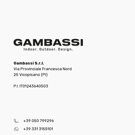
Gambassi S.r.l.
Via Provinciale Francesca Nord
25 Vicopisano (PI)
P.I. IT01243640503
+39 050 799296
+39 331 3155101